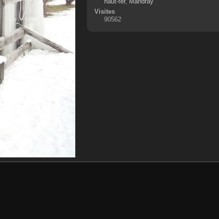
haut-fer
,
Mandray
Visites
90562