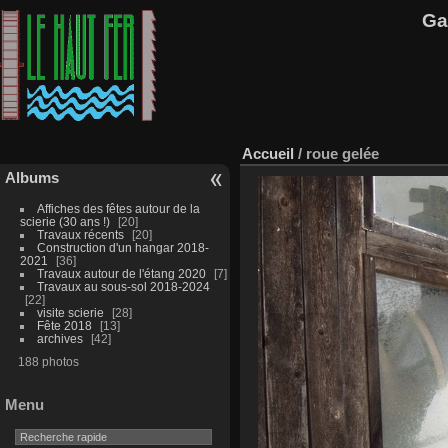
Ga
Accueil
/
roue gelée
Albums
Affiches des fêtes autour de la
scierie (30 ans !)
20
Travaux récents
20
Construction d'un hangar 2018-
2021
36
Travaux autour de l'étang 2020
7
Travaux au sous-sol 2018-2024
22
visite scierie
28
Fête 2018
13
archives
42
188 photos
Menu