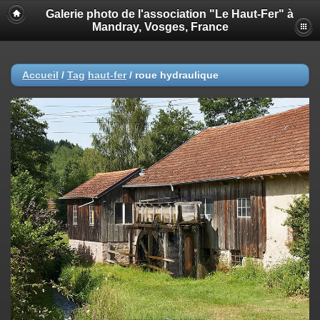
Galerie photo de l'association "Le Haut-Fer" à
Mandray, Vosges, France
Accueil
/
Tag
haut-fer
/
roue hydraulique