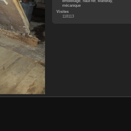
embiellage
,
haut-fer
,
Mandray
,
mécanique
Visites
118113