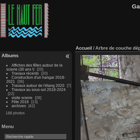
Ga
Accueil
/
Arbre de couche dé
Albums
Affiches des fêtes autour de la
scierie (30 ans !)
20
Travaux récents
20
Construction d'un hangar 2018-
2021
36
Travaux autour de l'étang 2020
7
Travaux au sous-sol 2018-2024
22
visite scierie
28
Fête 2018
13
archives
42
188 photos
Menu