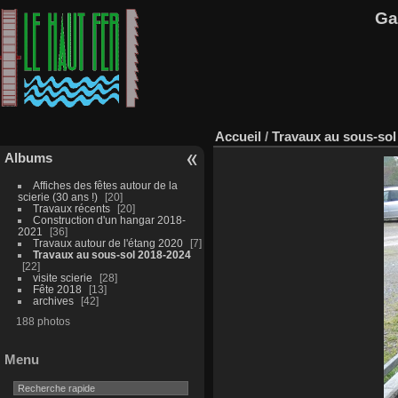
Ga
Accueil
/
Travaux au sous-sol
Albums
Affiches des fêtes autour de la
scierie (30 ans !)
20
Travaux récents
20
Construction d'un hangar 2018-
2021
36
Travaux autour de l'étang 2020
7
Travaux au sous-sol 2018-2024
22
visite scierie
28
Fête 2018
13
archives
42
188 photos
Menu