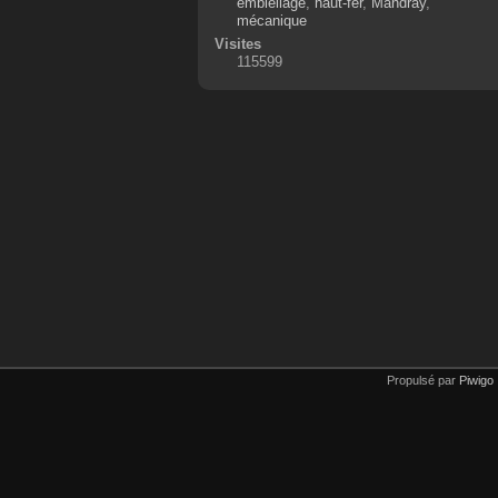
embiellage
,
haut-fer
,
Mandray
,
mécanique
Visites
115599
Propulsé par
Piwigo