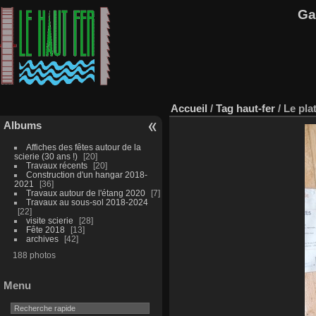
Ga
Accueil
/
Tag
haut-fer
/
Le pla
Albums
Affiches des fêtes autour de la
scierie (30 ans !)
20
Travaux récents
20
Construction d'un hangar 2018-
2021
36
Travaux autour de l'étang 2020
7
Travaux au sous-sol 2018-2024
22
visite scierie
28
Fête 2018
13
archives
42
188 photos
Menu