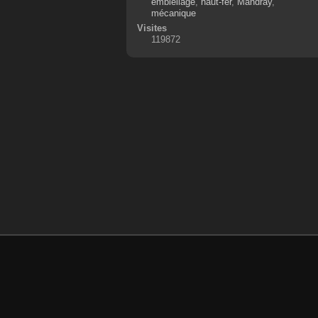
embiellage
,
haut-fer
,
Mandray
,
mécanique
Visites
119872