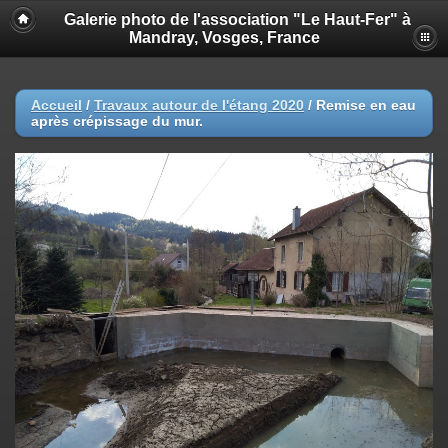
Galerie photo de l'association "Le Haut-Fer" à
Mandray, Vosges, France
Accueil
/
Travaux autour de l'étang 2020
/
Remise en eau
après crépissage du mur.