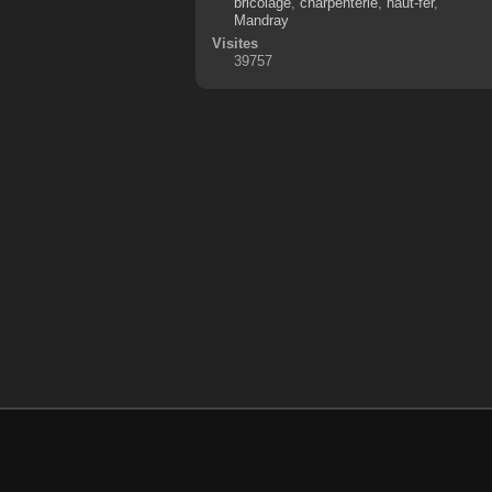
bricolage
,
charpenterie
,
haut-fer
,
Mandray
Visites
39757