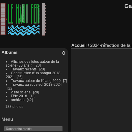
Ga
Accueil
/
2024-réfection de la
Albums
Affiches des fêtes autour de la
scierie (30 ans !)
20
Travaux récents
20
Construction d'un hangar 2018-
2021
36
Travaux autour de l'étang 2020
7
Travaux au sous-sol 2018-2024
22
visite scierie
28
Fête 2018
13
archives
42
188 photos
Menu