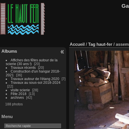
Ga
Accueil
/
Tag
haut-fer
/
assem
Albums
Affiches des fêtes autour de la
scierie (30 ans !)
20
Travaux récents
20
Construction d'un hangar 2018-
2021
36
Travaux autour de l'étang 2020
7
Travaux au sous-sol 2018-2024
22
visite scierie
28
Fête 2018
13
archives
42
188 photos
Menu